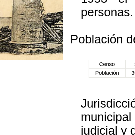
personas.
Población d
Censo
Población
3
Jurisdic
municipa
judicial y d