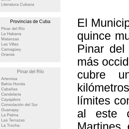
Literatura Cubana
El Munici
Provincias de Cuba
Pinar del Río
quince mu
La Habana
Matanzas
Las Villas
Pinar del
Camagüey
Oriente
más occide
cubre u
Pinar del Río
Artemisa
kilómetro
Bahía Honda
Cabañas
Candelaria
límites c
Cayajabos
Consolación del Sur
al este
Guanajay
La Palma
Las Terrazas
Martines, 
La Trocha