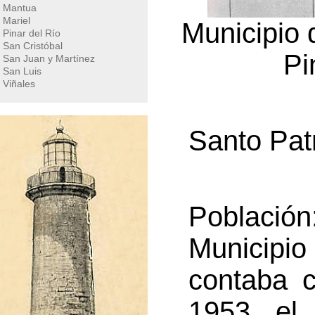
Mantua
Mariel
Municipio 
Pinar del Río
San Cristóbal
Pi
San Juan y Martínez
San Luis
Viñales
Santo Pat
Poblaci
Municip
contaba c
1953 el