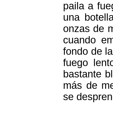
paila a fue
una botell
onzas de m
cuando em
fondo de la
fuego lent
bastante b
más de mel
se desprend