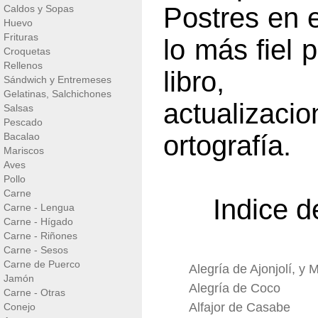
Postres en e
Caldos y Sopas
Huevo
Frituras
lo más fiel 
Croquetas
Rellenos
libro, 
Sándwich y Entremeses
Gelatinas, Salchichones
actualizac
Salsas
Pescado
ortografía.
Bacalao
Mariscos
Aves
Pollo
Carne
Indice d
Carne - Lengua
Carne - Hígado
Carne - Riñones
Carne - Sesos
Carne de Puerco
Alegría de Ajonjolí, y 
Jamón
Alegría de Coco
Carne - Otras
Alfajor de Casabe
Conejo