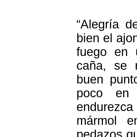
“Alegría d
bien el ajo
fuego en 
caña, se 
buen punt
poco en 
endurezca 
mármol e
pedazos qu