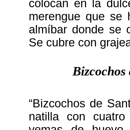
colocan en la dul
merengue que se h
almíbar donde se c
Se cubre con grajea
Bizcochos 
“Bizcochos de San
natilla con cuatr
yemas de huevo, 