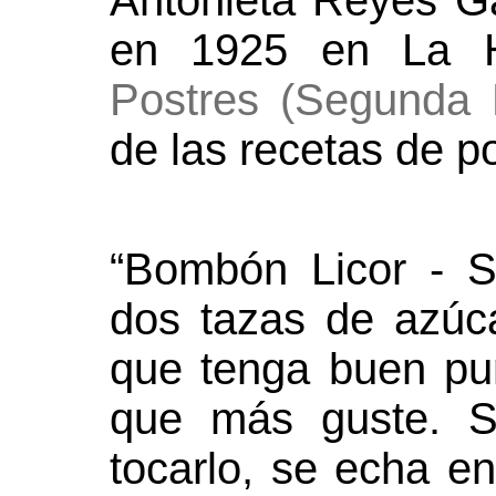
Antonieta Reyes G
en 1925 en La H
Postres (Segunda 
de las recetas de po
“Bombón Licor - 
dos tazas de azúc
que tenga buen pun
que más guste. Se
tocarlo, se echa e