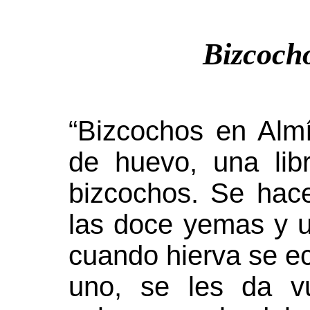
Bizcoch
“Bizcochos en Alm
de huevo, una li
bizcochos. Se hac
las doce yemas y u
cuando hierva se e
uno, se les da v