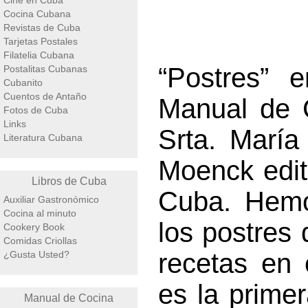
Cine en Cuba
Cocina Cubana
Revistas de Cuba
Tarjetas Postales
Filatelia Cubana
“Postres” 
Postalitas Cubanas
Cubanito
Cuentos de Antaño
Manual de C
Fotos de Cuba
Links
Srta. María
Literatura Cubana
Moenck edi
Libros de Cuba
Cuba. Hemo
Auxiliar Gastronómico
Cocina al minuto
los postres 
Cookery Book
Comidas Criollas
recetas en 
¿Gusta Usted?
es la primer
Manual de Cocina