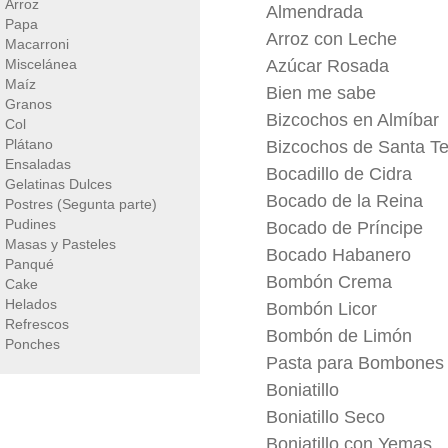
Arroz
Almendrada
Papa
Arroz con Leche
Macarroni
Miscelánea
Azúcar Rosada
Maíz
Bien me sabe
Granos
Bizcochos en Almíbar
Col
Plátano
Bizcochos de Santa T
Ensaladas
Bocadillo de Cidra
Gelatinas Dulces
Bocado de la Reina
Postres (Segunta parte)
Pudines
Bocado de Príncipe
Masas y Pasteles
Bocado Habanero
Panqué
Bombón Crema
Cake
Helados
Bombón Licor
Refrescos
Bombón de Limón
Ponches
Pasta para Bombones
Boniatillo
Boniatillo Seco
Boniatillo con Yemas