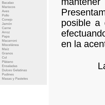
mantener
Bacalao
Mariscos
Presentam
Aves
Pollo
Conejo
posible a
Jamón
Carne
efectuand
Arroz
Papa
Macarroni
en la acen
Miscelánea
Maíz
Granos
Col
Plátano
L
Ensaladas
Dulces Gelatinas
Pudines
Masas y Pasteles