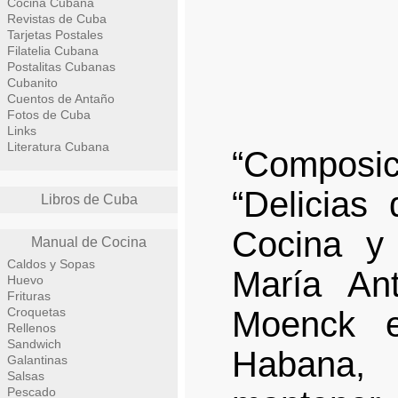
Cocina Cubana
Revistas de Cuba
Tarjetas Postales
Filatelia Cubana
Postalitas Cubanas
Cubanito
Cuentos de Antaño
Fotos de Cuba
Links
Literatura Cubana
“Compos
“Delicias
Libros de Cuba
Cocina y 
Manual de Cocina
Caldos y Sopas
María An
Huevo
Frituras
Croquetas
Moenck 
Rellenos
Sandwich
Habana,
Galantinas
Salsas
Pescado