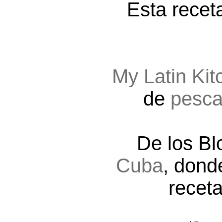
Esta recet
My Latin Kit
de
pesc
De los B
Cuba
, dond
recet