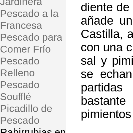
Jardinera
diente de 
Pescado a la
añade un
Francesa
Castilla,
Pescado para
con una c
Comer Frío
sal y pim
Pescado
Relleno
se echan 
Pescado
partidas
Soufflé
bastante
Picadillo de
pimientos
Pescado
Rabirrubias en