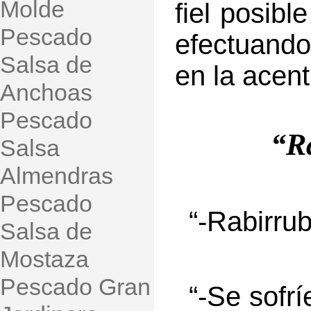
Molde
fiel posibl
Pescado
efectuand
Salsa de
en la acent
Anchoas
Pescado
“Ra
Salsa
Almendras
Pescado
“-Rabirru
Salsa de
Mostaza
Pescado Gran
“-Se sofr