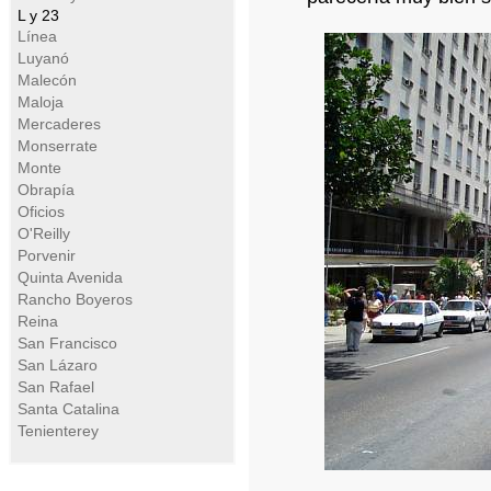
L y 23
Línea
Luyanó
Malecón
Maloja
Mercaderes
Monserrate
Monte
Obrapía
Oficios
O'Reilly
Porvenir
Quinta Avenida
Rancho Boyeros
Reina
San Francisco
San Lázaro
San Rafael
Santa Catalina
Tenienterey