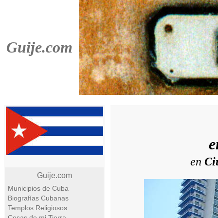
Guije.com
e
en
Ci
Guije.com
Municipios de Cuba
Biografías Cubanas
Templos Religiosos
Cosas de mi Tierra