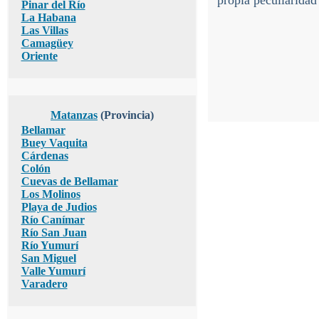
propia peculiaridad
Pinar del Río
La Habana
Las Villas
Camagüey
Oriente
Matanzas
(Provincia)
Bellamar
Buey Vaquita
Cárdenas
Colón
Cuevas de Bellamar
Los Molinos
Playa de Judios
Río Canímar
Río San Juan
Río Yumurí
San Miguel
Valle Yumurí
Varadero