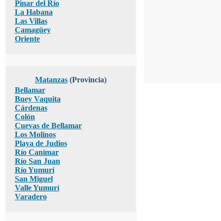
Pinar del Río
La Habana
Las Villas
Camagüey
Oriente
Matanzas
(Provincia)
Bellamar
Buey Vaquita
Cárdenas
Colón
Cuevas de Bellamar
Los Molinos
Playa de Judios
Río Canímar
Río San Juan
Río Yumurí
San Miguel
Valle Yumurí
Varadero