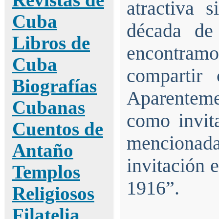
Revistas de
atractiva 
Cuba
década de
Libros de
encontram
Cuba
compartir 
Biografías
Aparenteme
Cubanas
como invita
Cuentos de
mencionad
Antaño
invitación e
Templos
1916”.
Religiosos
Filatelia