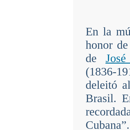
En la mú
honor de
de
José
(1836-1
deleitó a
Brasil. 
recordad
Cubana”