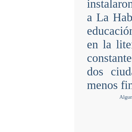
instalaro
a La Haba
educación
en la lit
constante
dos ciud
menos fin
Algun