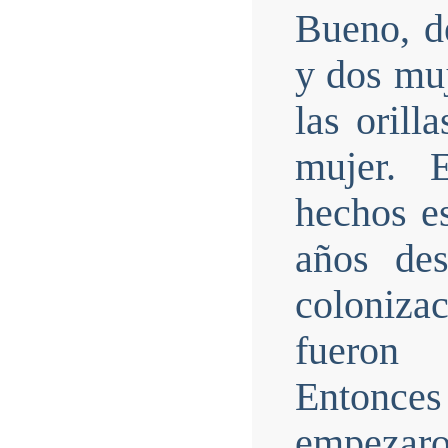
Bueno, d
y dos muj
las orill
mujer. E
hechos es
años des
colonizac
fueron 
Entonce
empezaro