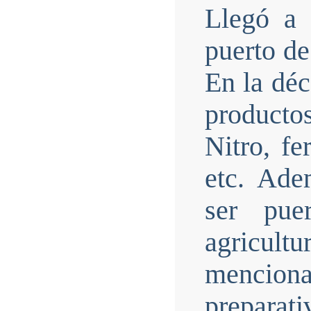
Llegó a 
puerto d
En la déc
producto
Nitro, fe
etc. Ade
ser pue
agricu
mencion
preparati