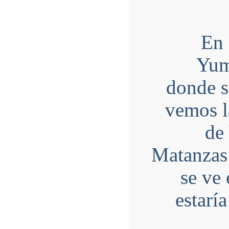
En 
Yumu
donde s
vemos l
de 
Matanzas 
se ve
estarí