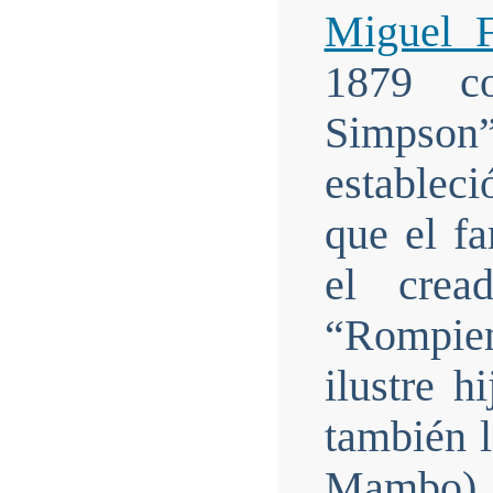
Miguel F
1879 c
Simpso
estableci
que el f
el crea
“Rompie
ilustre h
también 
Mambo) 