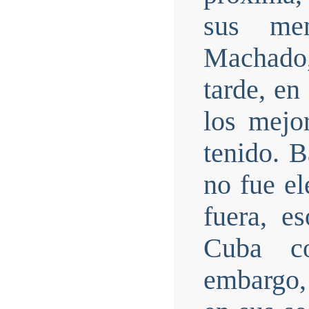
sus mem
Machado,
tarde, en
los mejo
tenido. B
no fue el
fuera, e
Cuba c
embargo,