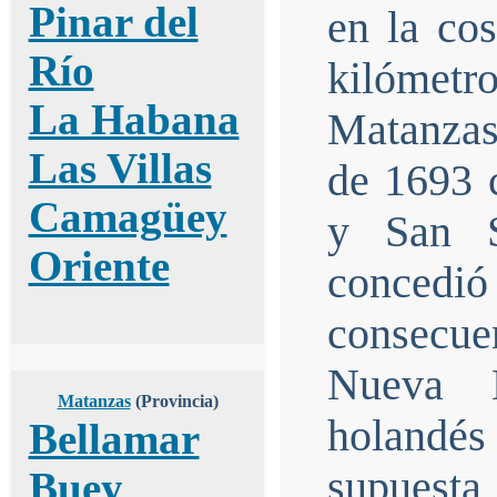
Pinar del
en la co
Río
kilómet
La Habana
Matanzas 
Las Villas
de 1693 
Camagüey
y San S
Oriente
concedió 
consecuen
Nueva E
Matanzas
(Provincia)
holandés 
Bellamar
supuesta
Buey