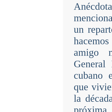
Anécdot
menciona
un repar
hacemos
amigo m
General 
cubano e
que vivie
la décad
próxima,