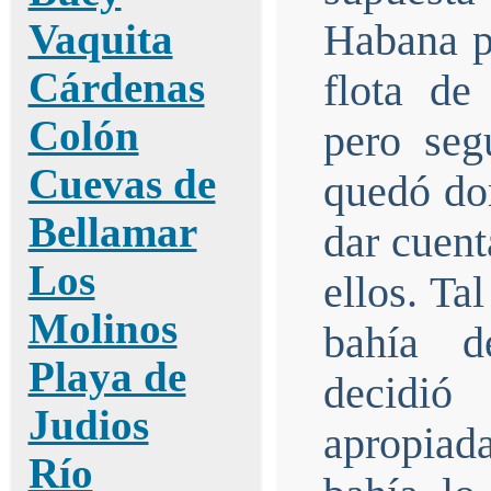
Vaquita
Habana pa
Cárdenas
flota de
Colón
pero seg
Cuevas de
quedó do
Bellamar
dar cuent
Los
ellos. Ta
Molinos
bahía d
Playa de
decidió
Judios
apropiad
Río