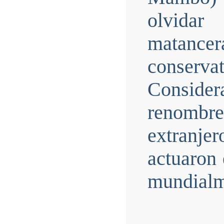
olvidar
matanc
conservat
Considera
renombr
extranj
actuaron 
mundialm