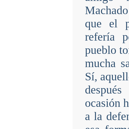
Machado 
que el 
refería 
pueblo to
mucha san
Sí, aquel
después 
ocasión h
a la defe