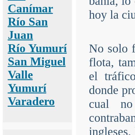
bahía, lo
Canímar
hoy la ci
Río San
Juan
Río Yumurí
No solo f
San Miguel
flota, ta
Valle
el tráfi
Yumurí
donde pro
Varadero
cual no
contraba
ingleses,