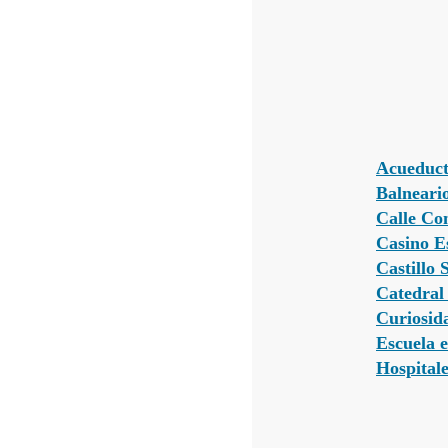
Acueduc
Balneari
Calle Con
Casino E
Castillo 
Catedral
Curiosid
Escuela 
Hospital