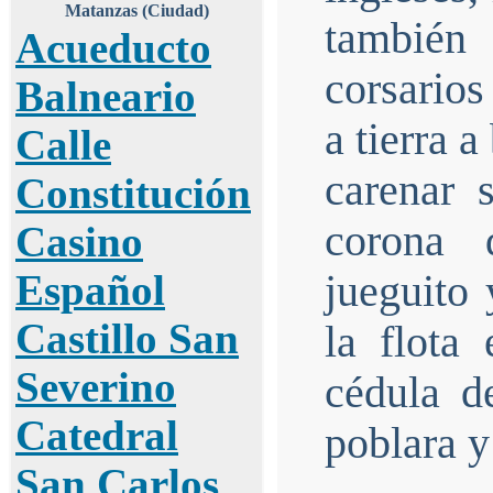
Matanzas
(Ciudad)
también
Acueducto
corsarios
Balneario
a tierra 
Calle
carenar 
Constitución
corona 
Casino
Español
jueguito 
Castillo San
la flota
Severino
cédula d
Catedral
poblara y
San Carlos