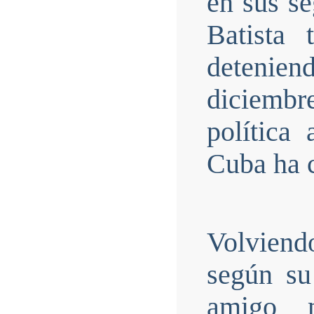
en sus s
Batista 
detenien
diciembr
política
Cuba ha 
Volviend
según su
amigo 