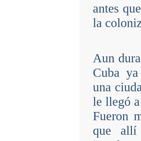
antes qu
la coloni
Aun duran
Cuba ya 
una ciuda
le llegó 
Fueron m
que all