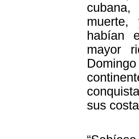
cubana,
muerte,
habían 
mayor r
Domingo 
contine
conquist
sus costa