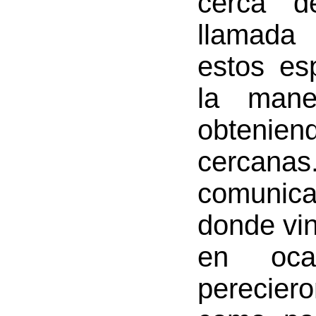
cerca d
llamada
estos es
la mane
obtenien
cercanas.
comunic
donde vin
en oca
perecier