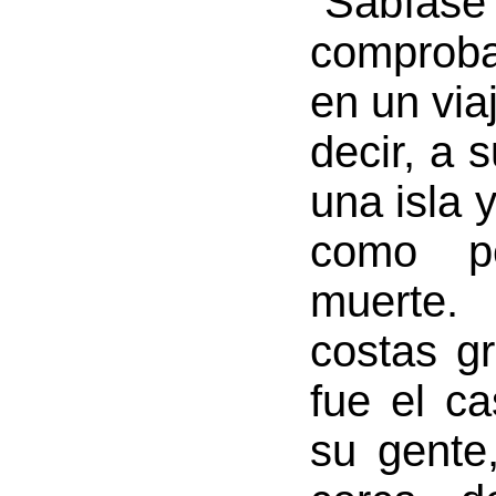
“Sabíase
comprob
en un via
decir, a 
una isla 
como p
muerte.
costas g
fue el c
su gente