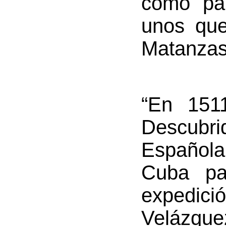
como pa
unos que
Matanzas
“En 151
Descubr
Español
Cuba pa
expedici
Velázque