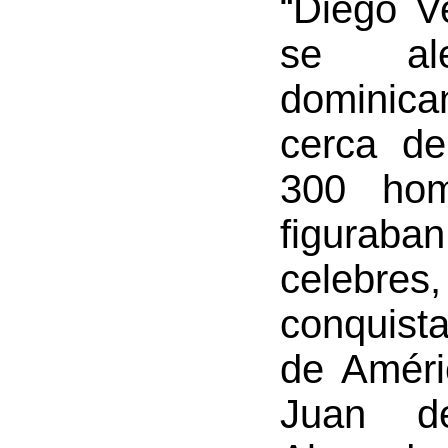
“Diego V
se ale
dominica
cerca d
300 hom
figuraba
celebr
conquista
de Améri
Juan d