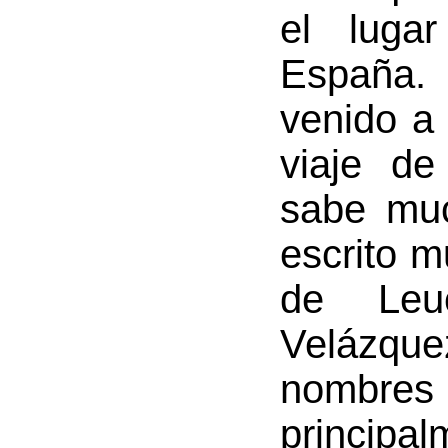
el luga
España.
venido a
viaje d
sabe mu
escrito m
de Leuc
Velázqu
nombr
princip