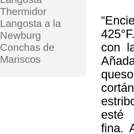
Thermidor
“Enci
Langosta a la
425°F.
Newburg
con l
Conchas de
Mariscos
Añada
ques
cort
estri
esté
fina.