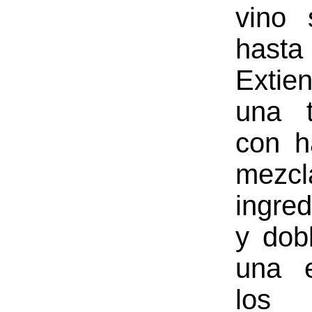
vino 
hasta
Extie
una t
con h
mez
ingred
y dob
una 
lo