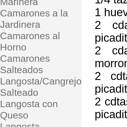
Marinera
1 huev
Camarones a la
2 cda
Jardinera
Camarones al
picadi
Horno
2 cda
Camarones
morron
Salteados
2 cdt
Langosta/Cangrejo
picadi
Salteado
2 cdta
Langosta con
picadi
Queso
Langosta