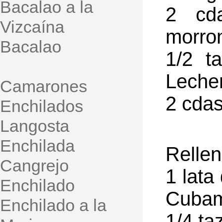
Bacalao a la
2 cda
Vizcaína
morron
Bacalao
1/2 t
Leche
Camarones
2 cdas
Enchilados
Langosta
Enchilada
Rellen
Cangrejo
1 lata
Enchilado
Cuba
Enchilado a la
1/4 t