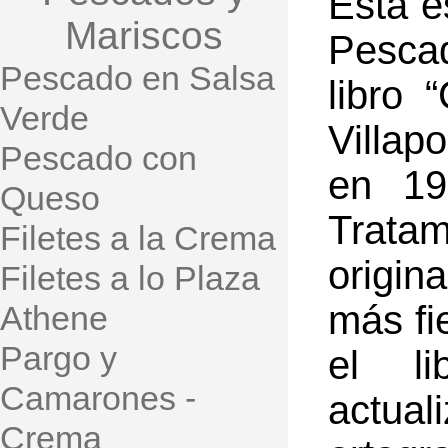
Esta e
Mariscos
Pescad
Pescado en Salsa
libro 
Verde
Villap
Pescado con
en 19
Queso
Trata
Filetes a la Crema
origin
Filetes a lo Plaza
más fi
Athene
Pargo y
el li
Camarones -
actual
Crema