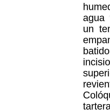
hume
agua 
un te
empa
batid
incis
superi
revie
Coló
tart