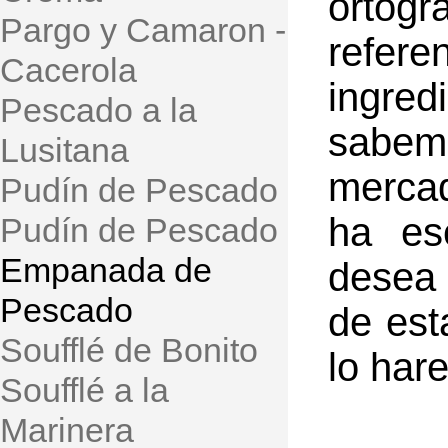
ortog
Pargo y Camaron -
refere
Cacerola
ingre
Pescado a la
sabem
Lusitana
mercad
Pudín de Pescado
ha es
Pudín de Pescado
Empanada de
desea 
Pescado
de est
Soufflé de Bonito
lo har
Soufflé a la
Marinera