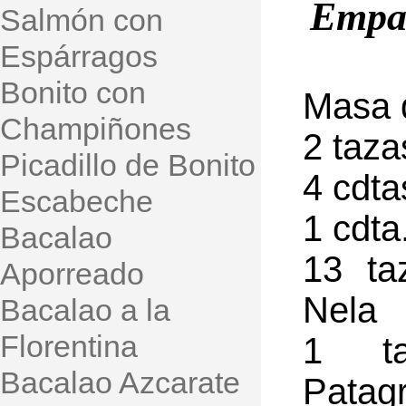
Empa
Salmón con
Espárragos
Bonito con
Masa 
Champiñones
2 taza
Picadillo de Bonito
4 cdta
Escabeche
1 cdta
Bacalao
13 ta
Aporreado
Nela
Bacalao a la
Florentina
1 t
Bacalao Azcarate
Patagr