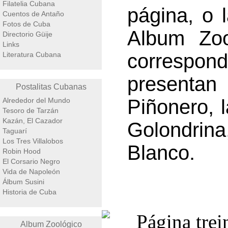
Filatelia Cubana
página, o l
Cuentos de Antaño
Fotos de Cuba
Album Zoo
Directorio Güije
Links
correspond
Literatura Cubana
presentan 
Postalitas Cubanas
Piñonero, l
Alrededor del Mundo
Tesoro de Tarzán
Kazán, El Cazador
Golondrin
Taguarí
Los Tres Villalobos
Blanco.
Robin Hood
El Corsario Negro
Vida de Napoleón
Álbum Susini
Historia de Cuba
Album Zoológico