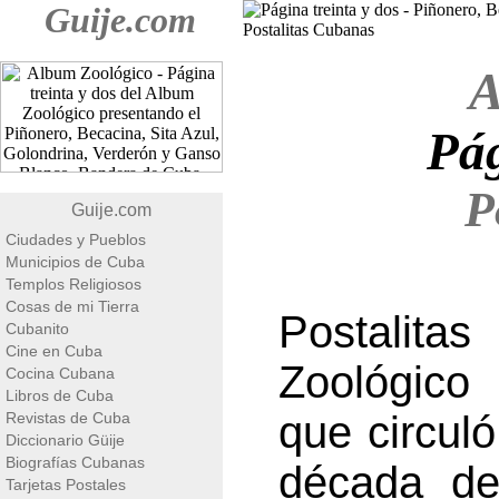
Guije.com
A
Pág
P
Guije.com
Ciudades y Pueblos
Municipios de Cuba
Templos Religiosos
Cosas de mi Tierra
Postalit
Cubanito
Cine en Cuba
Zoológico
Cocina Cubana
Libros de Cuba
que circuló
Revistas de Cuba
Diccionario Güije
Biografías Cubanas
década de
Tarjetas Postales