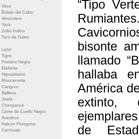
“Tipo Vert
Vaca
Búfalo del Cabo
Rumiantes.
Almizclero
Yack
Cavicornio
Zebú Índico
Toro de Gales
bisonte a
León
Tigre
llamado “
Pantera Negra
Elefante
hallaba e
Hipopótamo
Rinoceronte
América del
Canguro
Ballena
extinto
Jirafa
Chimpancé
Cisne de Cuello Negro
ejemplares
Avestruz
Halcón Peregrino
de Esta
Cernícalo