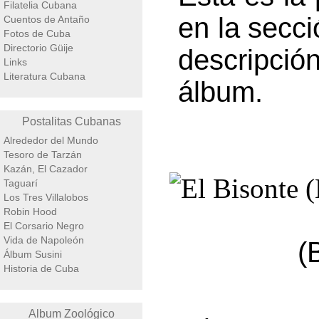
Filatelia Cubana
en la secci
Cuentos de Antaño
Fotos de Cuba
Directorio Güije
descripci
Links
Literatura Cubana
álbum.
Postalitas Cubanas
Alrededor del Mundo
Tesoro de Tarzán
Kazán, El Cazador
Taguarí
Los Tres Villalobos
Robin Hood
El Corsario Negro
Vida de Napoleón
(
Álbum Susini
Historia de Cuba
Album Zoológico