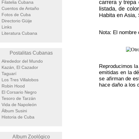
carrera y trepa 
Filatelia Cubana
listada, de col
Cuentos de Antaño
Fotos de Cuba
Habita en Asia,
Directorio Güije
Links
Nota: El nombre c
Literatura Cubana
Postalitas Cubanas
Alrededor del Mundo
Reproducimos la 
Kazán, El Cazador
emitidas en la d
Taguarí
se afirman de es
Los Tres Villalobos
hace daño a los 
Robin Hood
El Corsario Negro
Tesoro de Tarzán
Vida de Napoleón
Álbum Susini
Historia de Cuba
Album Zoológico