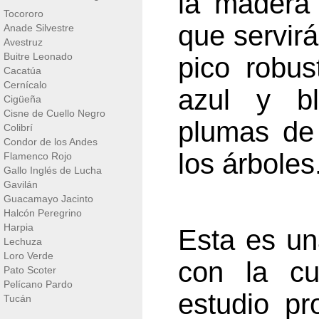
la madera 
Tocororo
que servir
Anade Silvestre
Avestruz
Buitre Leonado
pico robu
Cacatúa
Cernícalo
azul y bl
Cigüeña
Cisne de Cuello Negro
plumas de 
Colibrí
Condor de los Andes
los árboles
Flamenco Rojo
Gallo Inglés de Lucha
Gavilán
Guacamayo Jacinto
Halcón Peregrino
Harpia
Esta es un
Lechuza
Loro Verde
con la cu
Pato Scoter
Pelícano Pardo
estudio p
Tucán