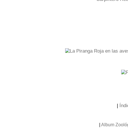
|
Índi
|
Album Zooló