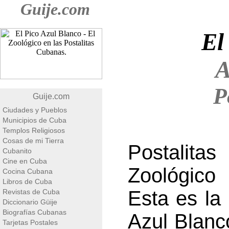
Guije.com
El
A
P
Guije.com
Ciudades y Pueblos
Municipios de Cuba
Templos Religiosos
Cosas de mi Tierra
Postalita
Cubanito
Cine en Cuba
Zoológico 
Cocina Cubana
Libros de Cuba
Esta es la
Revistas de Cuba
Diccionario Güije
Biografías Cubanas
Azul Blanco
Tarjetas Postales