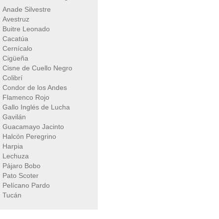
Anade Silvestre
Avestruz
Buitre Leonado
Cacatúa
Cernícalo
Cigüeña
Cisne de Cuello Negro
Colibrí
Condor de los Andes
Flamenco Rojo
Gallo Inglés de Lucha
Gavilán
Guacamayo Jacinto
Halcón Peregrino
Harpia
Lechuza
Pájaro Bobo
Pato Scoter
Pelícano Pardo
Tucán