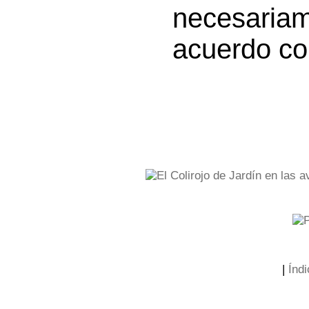
necesaria
acuerdo con
|
Índi