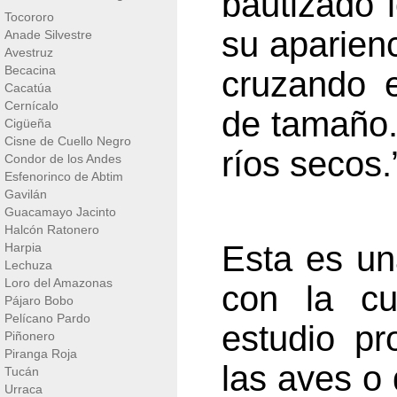
bautizado 
Tocororo
su aparien
Anade Silvestre
Avestruz
Becacina
cruzando 
Cacatúa
Cernícalo
de tamaño.
Cigüeña
Cisne de Cuello Negro
ríos secos.
Condor de los Andes
Esfenorinco de Abtim
Gavilán
Guacamayo Jacinto
Halcón Ratonero
Esta es un
Harpia
Lechuza
Loro del Amazonas
con la cu
Pájaro Bobo
Pelícano Pardo
estudio p
Piñonero
Piranga Roja
las aves o 
Tucán
Urraca