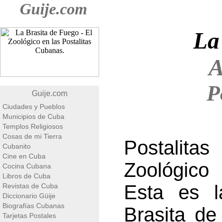
Guije.com
La
A
P
Guije.com
Ciudades y Pueblos
Municipios de Cuba
Templos Religiosos
Cosas de mi Tierra
Postalita
Cubanito
Cine en Cuba
Zoológico 
Cocina Cubana
Libros de Cuba
Esta es l
Revistas de Cuba
Diccionario Güije
Biografías Cubanas
Brasita de
Tarjetas Postales