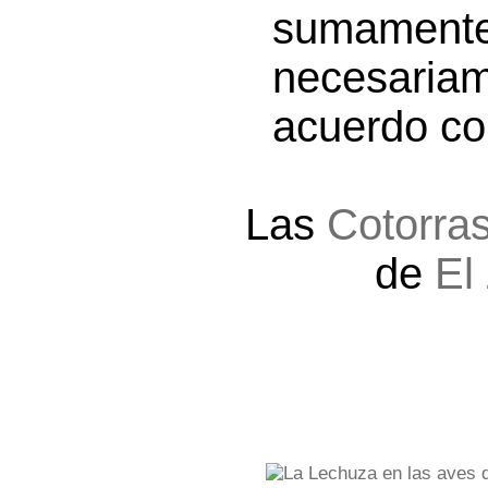
sumamente
necesaria
acuerdo con
Las
Cotorra
de
El