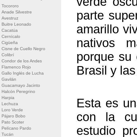
verde oscur
Tocororo
parte super
Anade Silvestre
Avestruz
Buitre Leonado
amarillo v
Cacatúa
Cernícalo
nativos m
Cigüeña
Cisne de Cuello Negro
porque su 
Colibrí
Condor de los Andes
Brasil y la
Flamenco Rojo
Gallo Inglés de Lucha
Gavilán
Guacamayo Jacinto
Halcón Peregrino
Harpia
Esta es un
Lechuza
Loro Verde
con la cu
Pájaro Bobo
Pato Scoter
estudio p
Pelícano Pardo
Tucán