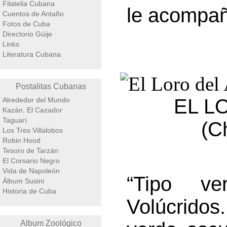
Filatelia Cubana
le acompañ
Cuentos de Antaño
Fotos de Cuba
Directorio Güije
Links
Literatura Cubana
Postalitas Cubanas
EL L
Alrededor del Mundo
Kazán, El Cazador
Taguarí
(C
Los Tres Villalobos
Robin Hood
Tesoro de Tarzán
El Corsario Negro
Vida de Napoleón
“Tipo ve
Álbum Susini
Historia de Cuba
Volúcridos.
Album Zoológico