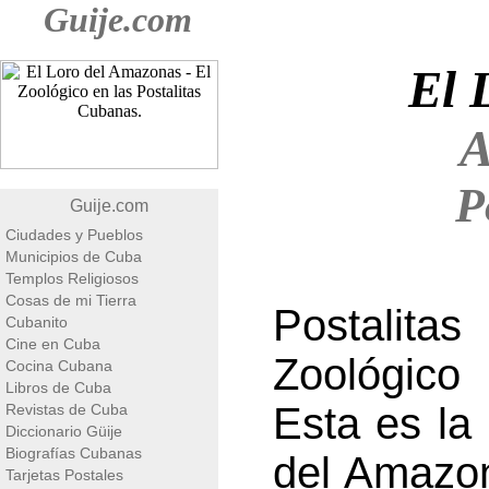
Guije.com
El 
A
P
Guije.com
Ciudades y Pueblos
Municipios de Cuba
Templos Religiosos
Cosas de mi Tierra
Postalita
Cubanito
Cine en Cuba
Zoológico 
Cocina Cubana
Libros de Cuba
Esta es la
Revistas de Cuba
Diccionario Güije
Biografías Cubanas
del Amazon
Tarjetas Postales