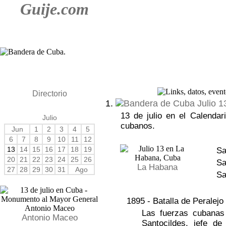
Guije.com
Directorio
1.
Julio 1
13 de julio en el Calendar
Julio
cubanos.
Jun
1
2
3
4
5
6
7
8
9
10
11
12
13
14
15
16
17
18
19
Sa
20
21
22
23
24
25
26
Sa
La Habana
27
28
29
30
31
Ago
Sa
1895 - Batalla de Peralejo
Las fuerzas cubanas
Antonio Maceo
Santocildes, jefe de