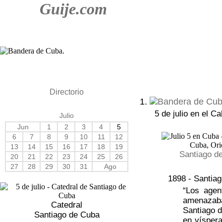
Guije.com
Directorio
1.
5 de julio en el C
Julio
Jun
1
2
3
4
5
6
7
8
9
10
11
12
13
14
15
16
17
18
19
Santiago d
20
21
22
23
24
25
26
27
28
29
30
31
Ago
1898 - Santiag
“Los agen
amenazaba 
Catedral
Santiago d
Santiago de Cuba
en víspera