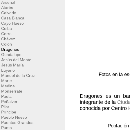
Arsenal
Atarés
Calvario
Casa Blanca
Cayo Hueso
Ceiba
Cerro
Chávez
Colón
Dragones
Guadalupe
Jesús del Monte
Jesús María
Luyanó
Fotos en la es
Manuel de la Cruz
Marte
Medina
Monserrate
Dragones es un bar
Paula
Peñalver
integrante de la
Ciud
Pilar
conocida por Centro
Príncipe
Pueblo Nuevo
Puentes Grandes
Población
Punta