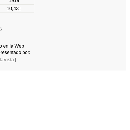
1919
10,431
s
do en la Web
resentado por:
taVista
|