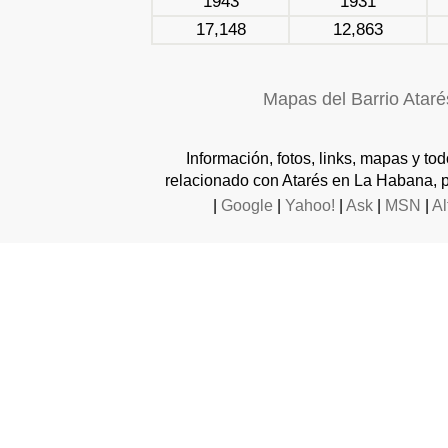
1943
1931
17,148
12,863
Mapas del Barrio Ataré
Información, fotos, links, mapas y to
relacionado con Atarés en La Habana, p
|
Google
|
Yahoo!
|
Ask
|
MSN
|
Al