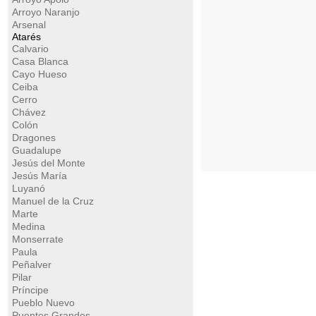
Arroyo Naranjo
Arsenal
Atarés
Calvario
Casa Blanca
Cayo Hueso
Ceiba
Cerro
Chávez
Colón
Dragones
Guadalupe
Jesús del Monte
Jesús María
Luyanó
Manuel de la Cruz
Marte
Medina
Monserrate
Paula
Peñalver
Pilar
Príncipe
Pueblo Nuevo
Puentes Grandes