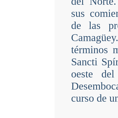
del Norte
sus comien
de las pr
Camagüey. 
términos 
Sancti Spí
oeste del
Desemboca
curso de u