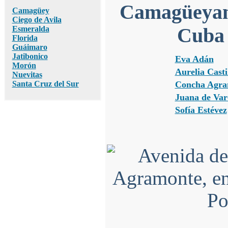
Camagüeyana
Camagüey
Ciego de Avila
Esmeralda
Cuba
Florida
Guáimaro
Jatibonico
Eva Adán
Morón
Aurelia Casti
Nuevitas
Santa Cruz del Sur
Concha Agra
Juana de Va
Sofía Estévez