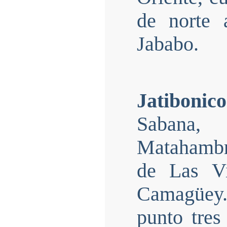
de norte 
Jababo.
Jatibonico
Sabana,
Matahambre
de Las Vi
Camagüey
punto tres