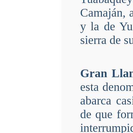
Camaján, a
y la de Yu
sierra de 
Gran Lla
esta denom
abarca cas
de que fo
interrump