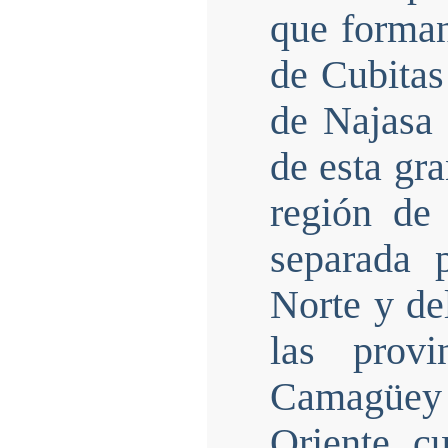
que forman
de Cubitas
de Najasa 
de esta gra
región de 
separada p
Norte y de
las prov
Camagüey y
Oriente, c