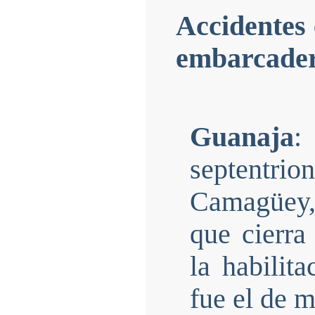
Accidentes 
embarcadero
Guanaja
:
septentr
Camagüey, 
que cierr
la habilit
fue el de m