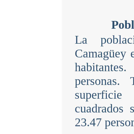
Pobl
La poblac
Camagüey e
habitantes
personas. 
superfici
cuadrados 
23.47 perso