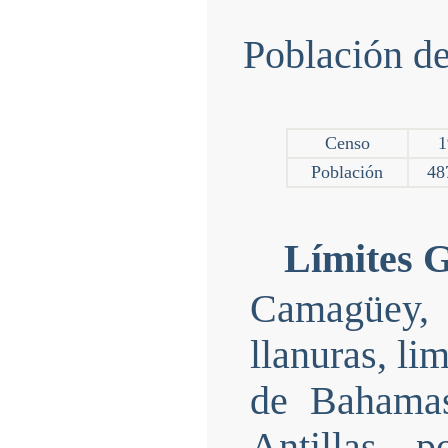
Población de
Censo
1
Población
48
Límites G
Camagüey, 
llanuras, li
de Bahamas
Antillas, 