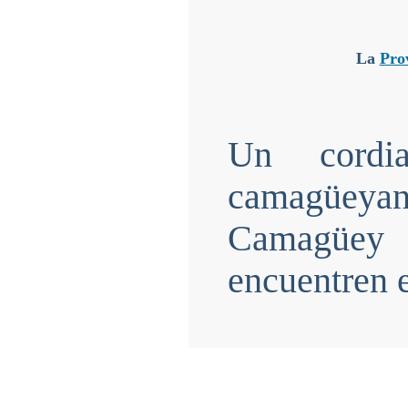
La
Pro
Un cordi
camagüey
Camagüey
encuentren 