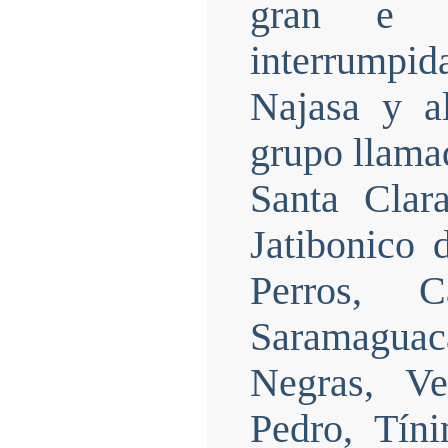
gran e i
interrumpida
Najasa y a
grupo llama
Santa Clara
Jatibonico 
Perros, C
Saramagua
Negras, Ve
Pedro, Tíni