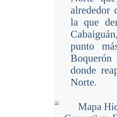
alrededor 
la que de
Cabaiguán,
punto má
Boquerón 
donde reap
Norte.