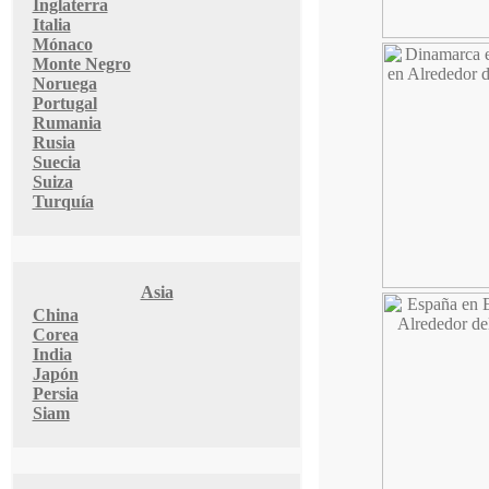
Inglaterra
Italia
Mónaco
Monte Negro
Noruega
Portugal
Rumania
Rusia
Suecia
Suiza
Turquía
Asia
China
Corea
India
Japón
Persia
Siam