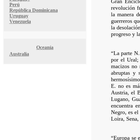
Gran Encicl
Perú
revolución f
República Dominicana
la manera d
Uruguay
guerreros qu
Venezuela
la desolació
progreso y l
Oceanía
“La parte N.
Australia
por el Ural;
macizos no m
abruptas y s
hermosísimos
E. no es má
Austria, el 
Lugano, Guar
encuentra e
Negro, es el
Loira, Sena
“Europa se e