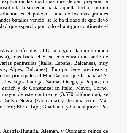
explicaron las doctrinas que debían preparar la
nstituida la sociedad hasta aquella fecha, cambió
evolución es Napoleón I, uno de los más grandes
ndes batallas venció; se le ha tildado de que llevó
dad que esparció por todo el antiguo continente el
las y penínsulas; al E. una, gran llanura limitada
Rusia), más hacia el S. se encuentran una serie de
arias penínsulas (Italia, España, Balcanes), muy
neos, Alpes, Balcanes). Europa tiene preciosos y
 los principales el Mar Caspio, que la baña al S.
a, los lagos Ladoga, Saima, Onega, y Peipus; en
e Zurich y de Constanza; en Italia, Mayor, Corno,
 mayor de este continente (3.570 kilómetros), se
la Selva Negra (Alemania) y desagua en el Mar
a; Ural; Ebro, Tajo; Guadiana, y Guadalquivir, Po,
ia, Austria-Hungría, Alemán, y Otomano; reinos de