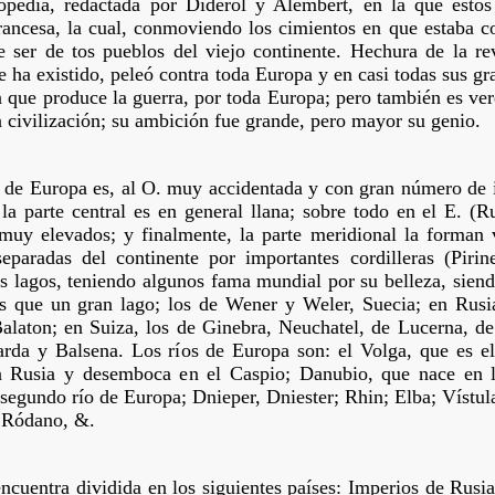
opedia, redactada por Diderol y Alembert, en la que estos 
rancesa, la cual, conmoviendo los cimientos en que estaba co
e ser de tos pueblos del viejo continente. Hechura de la r
e ha existido, peleó contra toda Europa y en casi todas sus gra
n que produce la guerra, por toda Europa; pero también es ver
a civilización; su ambición fue grande, pero mayor su genio.
 de Europa es, al O. muy accidentada y con gran número de is
 la parte central es en general llana; sobre todo en el E. (
uy elevados; y finalmente, la parte meridional la forman v
eparadas del continente por importantes cordilleras (Piri
 lagos, teniendo algunos fama mundial por su belleza, siendo
s que un gran lago; los de Wener y Weler, Suecia; en Rusi
Balaton; en Suiza, los de Ginebra, Neuchatel, de Lucerna, d
da y Balsena. Los ríos de Europa son: el Volga, que es el
n Rusia y desemboca en el Caspio; Danubio, que nace en 
 segundo río de Europa; Dnieper, Dniester; Rhin; Elba; Vístul
, Ródano, &.
ncuentra dividida en los siguientes países: Imperios de Rus