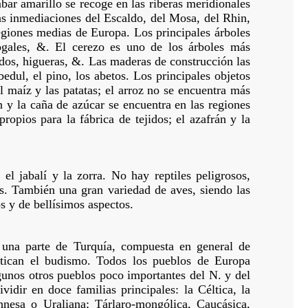
ámbar amarillo se recoge en las riberas meridionales
las inmediaciones del Escaldo, del Mosa, del Rhin,
regiones medias de Europa. Los principales árboles
 nogales, &. El cerezo es uno de los árboles más
dos, higueras, &. Las maderas de construcción las
edul, el pino, los abetos. Los principales objetos
el maíz y las patatas; el arroz no se encuentra más
n y la caña de azúcar se encuentra en las regiones
ropios para la fábrica de tejidos; el azafrán y la
 el jabalí y la zorra. No hay reptiles peligrosos,
s. También una gran variedad de aves, siendo las
s y de bellísimos aspectos.
n una parte de Turquía, compuesta en general de
ctican el budismo. Todos los pueblos de Europa
gunos otros pueblos poco importantes del N. y del
idir en doce familias principales: la Céltica, la
nnesa o Uraliana; Tárlaro-mongólica, Caucásica,