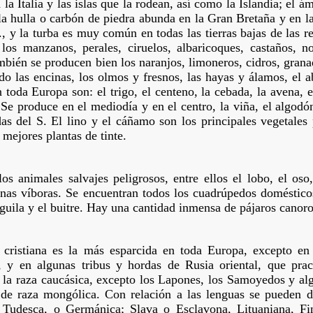
 la Italia y las islas que la rodean, así como la Islandia; el 
 la hulla o carbón de piedra abunda en la Gran Bretaña y en 
., y la turba es muy común en todas las tierras bajas de las 
 los manzanos, perales, ciruelos, albaricoques, castaños,
bién se producen bien los naranjos, limoneros, cidros, grana
do las encinas, los olmos y fresnos, las hayas y álamos, el ab
n toda Europa son: el trigo, el centeno, la cebada, la avena, 
 Se produce en el mediodía y en el centro, la viña, el algodó
s del S. El lino y el cáñamo son los principales vegetales p
 mejores plantas de tinte.
os animales salvajes peligrosos, entre ellos el lobo, el oso,
nas víboras. Se encuentran todos los cuadrúpedos doméstico
guila y el buitre. Hay una cantidad inmensa de pájaros canoro
n cristiana es la más esparcida en toda Europa, excepto e
 y en algunas tribus y hordas de Rusia oriental, que pra
 la raza caucásica, excepto los Lapones, los Samoyedos y al
de raza mongólica. Con relación a las lenguas se pueden div
, Tudesca, o Germánica; Slava o Esclavona, Lituaniana, Fi