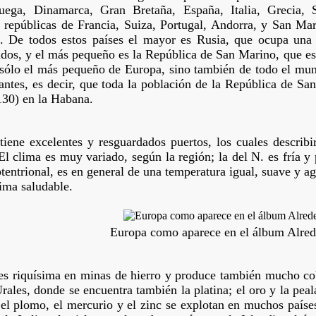
uega, Dinamarca, Gran Bretaña, España, Italia, Grecia, 
 repúblicas de Francia, Suiza, Portugal, Andorra, y San M
 De todos estos países el mayor es Rusia, que ocupa una s
dos, y el más pequeño es la República de San Marino, que está 
 sólo el más pequeño de Europa, sino también de todo el mun
antes, es decir, que toda la población de la República de Sa
130) en la Habana.
iene excelentes y resguardados puertos, los cuales describ
El clima es muy variado, según la región; la del N. es fría y 
tentrional, es en general de una temperatura igual, suave y ag
ima saludable.
Europa como aparece en el álbum Alre
s riquísima en minas de hierro y produce también mucho cob
rales, donde se encuentra también la platina; el oro y la pea
 el plomo, el mercurio y el zinc se explotan en muchos país