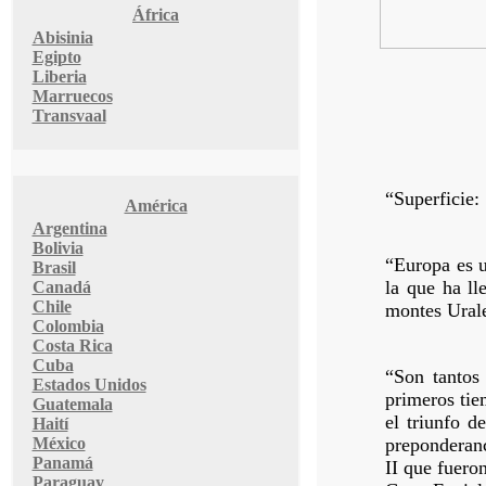
África
Abisinia
Egipto
Liberia
Marruecos
Transvaal
“Superficie:
América
Argentina
Bolivia
“Europa es u
Brasil
la que ha ll
Canadá
Chile
montes Urale
Colombia
Costa Rica
Cuba
“Son tantos
Estados Unidos
primeros tie
Guatemala
el triunfo d
Haití
México
preponderanc
Panamá
II que fuero
Paraguay