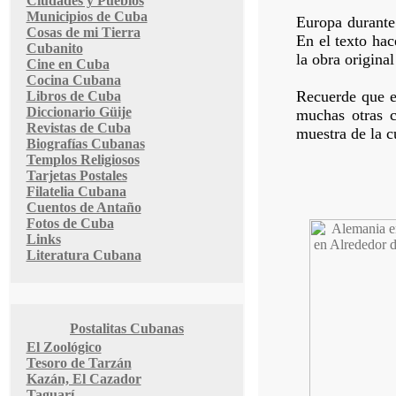
Ciudades y Pueblos
Municipios de Cuba
Europa durante
Cosas de mi Tierra
En el texto hac
Cubanito
la obra original
Cine en Cuba
Cocina Cubana
Recuerde que es
Libros de Cuba
Diccionario Güije
muchas otras 
Revistas de Cuba
muestra de la c
Biografías Cubanas
Templos Religiosos
Tarjetas Postales
Filatelia Cubana
Cuentos de Antaño
Fotos de Cuba
Links
Literatura Cubana
Postalitas Cubanas
El Zoológico
Tesoro de Tarzán
Kazán, El Cazador
Taguarí