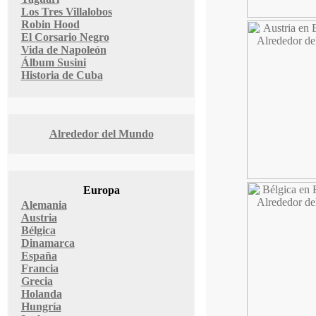
Los Tres Villalobos
Robin Hood
El Corsario Negro
Vida de Napoleón
Álbum Susini
Historia de Cuba
Alrededor del Mundo
Europa
Alemania
Austria
Bélgica
Dinamarca
España
Francia
Grecia
Holanda
Hungría