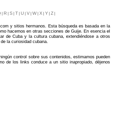
Q
R
S
T
U
V
W
X
Y
Z
|
|
|
|
|
|
|
|
|
|
je.com y sitios hermanos. Esta búsqueda es basada en la
como hacemos en otras secciones de Guije. En esencia el
utar de Cuba y la cultura cubana, extendiéndose a otros
 de la curiosidad cubana.
 ningún control sobre sus contenidos, estimamos pueden
no de los links conduce a un sitio inapropiado, déjenos