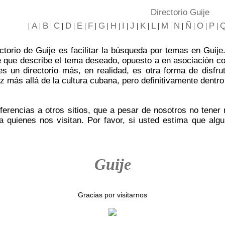
Directorio Guije
A
B
C
D
E
F
G
H
I
J
K
L
M
N
Ñ
O
P
|
|
|
|
|
|
|
|
|
|
|
|
|
|
|
|
|
|
ectorio de Guije es facilitar la búsqueda por temas en Gui
ve que describe el tema deseado, opuesto a en asociación 
es un directorio más, en realidad, es otra forma de disfr
z más allá de la cultura cubana, pero definitivamente dentro
erencias a otros sitios, que a pesar de nosotros no tener
a quienes nos visitan. Por favor, si usted estima que algu
Guije
Gracias por visitarnos