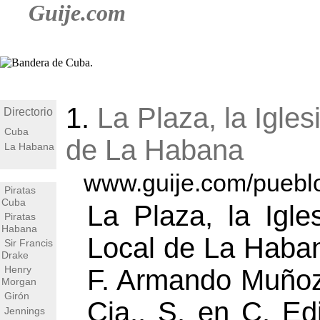
Guije.com
1.
La Plaza, la Igles
Directorio
Cuba
de La Habana
La Habana
www.guije.com/pueblo
Piratas
Cuba
La Plaza, la Igle
Piratas
Habana
Local de La Haban
Sir Francis
Drake
Henry
F. Armando Muñoz
Morgan
Girón
Cia., S. en C. Ed
Jennings