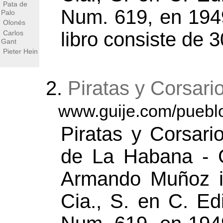
Pata de
Num. 619, en 194
Palo
Olonés
libro consiste de 
Carlos
Gant
Pieter Hein
2.
Piratas y Corsari
www.guije.com/pueblo
Piratas y Corsari
de La Habana - G
Armando Muñoz i
Cia., S. en C. Ed