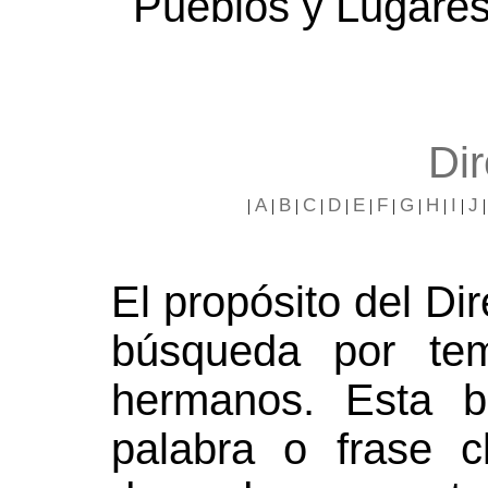
Pueblos y Lugare
Dir
A
B
C
D
E
F
G
H
I
J
|
|
|
|
|
|
|
|
|
|
El propósito del Dire
búsqueda por tem
hermanos. Esta 
palabra o frase 