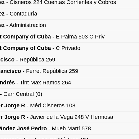
ez
- Cisneros 224 Cuentas Corrientes y Cobros
ez
- Contaduría
ez
- Administración
t Company of Cuba
- E Palma 503 C Priv
t Company of Cuba
- C Privado
cisco
- República 259
rancisco
- Ferret República 259
ndrés
- Tint Max Ramos 264
- Carr Central (0)
r Jorge R
- Méd Cisneros 108
r Jorge R
- Javier de la Vega 248 V Hermosa
ández José Pedro
- Mueb Martí 578