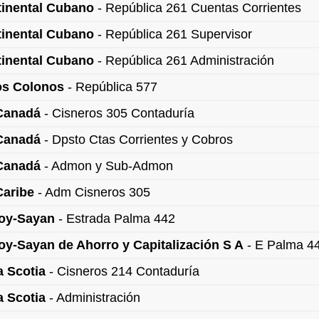
inental Cubano
- República 261 Cuentas Corrientes
inental Cubano
- República 261 Supervisor
inental Cubano
- República 261 Administración
os Colonos
- República 577
Canadá
- Cisneros 305 Contaduría
Canadá
- Dpsto Ctas Corrientes y Cobros
Canadá
- Admon y Sub-Admon
Caribe
- Adm Cisneros 305
oy-Sayan
- Estrada Palma 442
y-Sayan de Ahorro y Capitalización S A
- E Palma 4
 Scotia
- Cisneros 214 Contaduría
 Scotia
- Administración