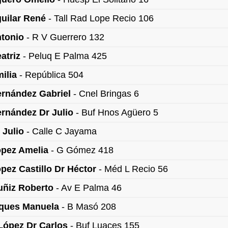
uilar René
- Tall Rad Lope Recio 106
ntonio
- R V Guerrero 132
atriz
- Peluq E Palma 425
ilia
- República 504
ernández Gabriel
- Cnel Bringas 6
rnández Dr Julio
- Buf Hnos Agüero 5
 Julio
- Calle C Jayama
ópez Amelia
- G Gómez 418
pez Castillo Dr Héctor
- Méd L Recio 56
uñiz Roberto
- Av E Palma 46
iques Manuela
- B Masó 208
López Dr Carlos
- Buf Luaces 155