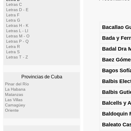
Letras C
Letras D - E
Letra F
Letra G
Letras H - K
Bacallao G
Letras L - Ll
Letras M - O
Bada y Fer
Letras P - Q
Letra R
Badal Dra 
Letra S
Letras T - Z
Baez Góme
Bagos Sofí
Provincias de Cuba
Balbis Elect
Pinar del Río
La Habana
Balbis Guti
Matanzas
Las Villas
Balcells y 
Camagüey
Oriente
Baldoquin 
Baleato Ca