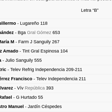
Letra “B”
uillermo
- Lugareño 118
nández
- Bga
Gral Gómez
653
María M
- Farm J Sanguily 267
z Amado
- Tint Gral Espinosa 104
a
- Julio Sanguily 555
ric
- Telev Refrig Independencia 209-211
érrez Francisco
- Telev Independencia 211
Alvarez
- Vív
República
393
Rafael
- G Hurtado 55
stro Manuel
- Jardín Céspedes