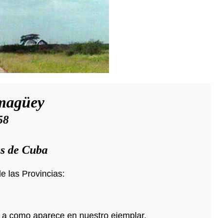
amagüey
58
es de Cuba
e las Provincias:
le a como aparece en nuestro ejemplar.