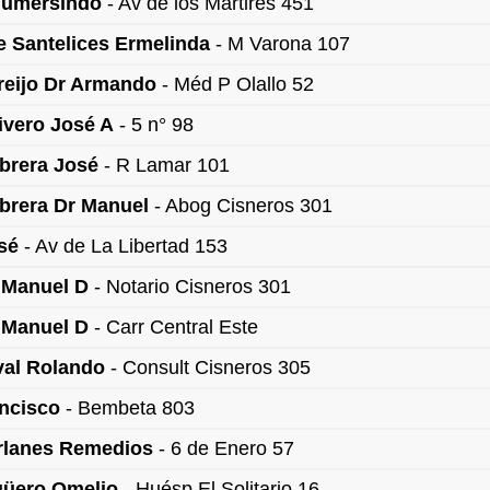
Gumersindo
- Av de los Mártires 451
e Santelices Ermelinda
- M Varona 107
reijo Dr Armando
- Méd P Olallo 52
ivero José A
- 5 n° 98
brera José
- R Lamar 101
brera Dr Manuel
- Abog Cisneros 301
sé
- Av de La Libertad 153
 Manuel D
- Notario Cisneros 301
 Manuel D
- Carr Central Este
val Rolando
- Consult Cisneros 305
ancisco
- Bembeta 803
rlanes Remedios
- 6 de Enero 57
güero Omelio
- Huésp El Solitario 16