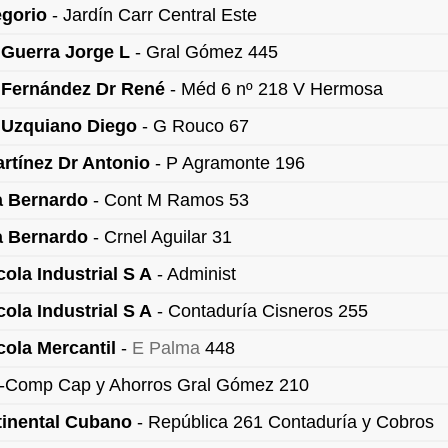
egorio
- Jardín Carr Central Este
Guerra Jorge L
- Gral Gómez 445
Fernández Dr René
- Méd 6 nº 218 V Hermosa
Uzquiano Diego
- G Rouco 67
rtínez Dr Antonio
- P Agramonte 196
a Bernardo
- Cont M Ramos 53
a Bernardo
- Crnel Aguilar 31
ola Industrial S A
- Administ
ola Industrial S A
- Contaduría Cisneros 255
ola Mercantil
-
E Palma
448
-Comp Cap y Ahorros Gral Gómez 210
inental Cubano
- República 261 Contaduría y Cobros