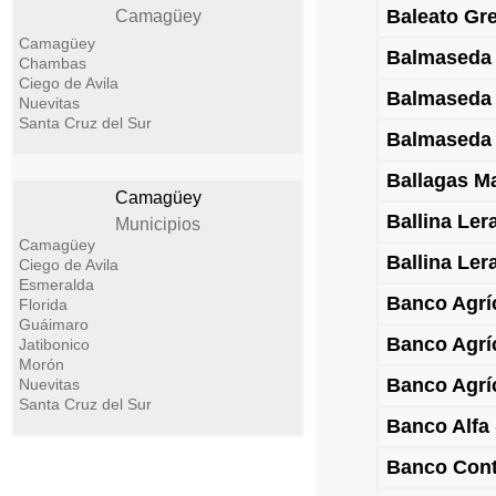
Baleato Gr
Camagüey
Camagüey
Balmaseda 
Chambas
Ciego de Avila
Balmaseda 
Nuevitas
Santa Cruz del Sur
Balmaseda 
Ballagas Ma
Camagüey
Ballina Ler
Municipios
Camagüey
Ballina Ler
Ciego de Avila
Esmeralda
Banco Agríc
Florida
Guáimaro
Banco Agríc
Jatibonico
Morón
Banco Agríc
Nuevitas
Santa Cruz del Sur
Banco Alfa
Banco Cont