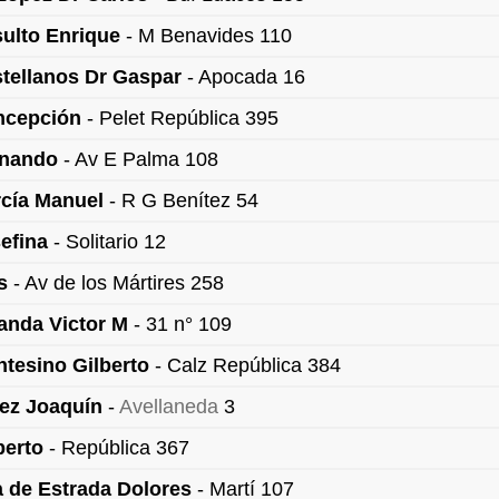
ulto Enrique
- M Benavides 110
tellanos Dr Gaspar
- Apocada 16
ncepción
- Pelet República 395
rnando
- Av E Palma 108
rcía Manuel
- R G Benítez 54
efina
- Solitario 12
s
- Av de los Mártires 258
anda Victor M
- 31 n° 109
tesino Gilberto
- Calz República 384
rez Joaquín
-
Avellaneda
3
berto
- República 367
 de Estrada Dolores
- Martí 107