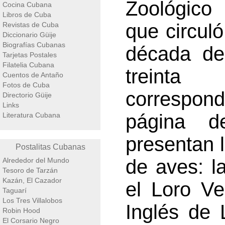
Zoológico
Cocina Cubana
Libros de Cuba
que circuló
Revistas de Cuba
Diccionario Güije
Biografías Cubanas
década de
Tarjetas Postales
Filatelia Cubana
treinta
Cuentos de Antaño
Fotos de Cuba
correspond
Directorio Güije
Links
página d
Literatura Cubana
presentan l
Postalitas Cubanas
de aves: l
Alrededor del Mundo
Tesoro de Tarzán
Kazán, El Cazador
el Loro Ve
Taguarí
Los Tres Villalobos
Inglés de 
Robin Hood
El Corsario Negro