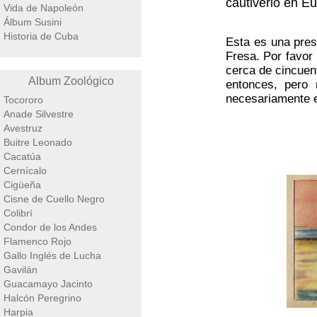
cautiverio en Eu
Vida de Napoleón
Álbum Susini
Historia de Cuba
Esta es una pres
Fresa. Por favor
cerca de cincuen
Album Zoológico
entonces, pero
necesariamente e
Tocororo
Anade Silvestre
Avestruz
Buitre Leonado
Cacatúa
Cernícalo
Cigüeña
Cisne de Cuello Negro
Colibrí
Condor de los Andes
Flamenco Rojo
Gallo Inglés de Lucha
Gavilán
Guacamayo Jacinto
Halcón Peregrino
Harpia