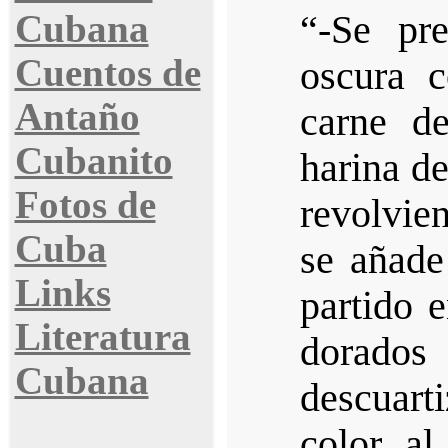
Cubana
“-Se pr
Cuentos de
oscura c
Antaño
carne d
Cubanito
harina de
Fotos de
revolvie
Cuba
se añade
Links
partido 
Literatura
dorados
Cubana
descuart
color a