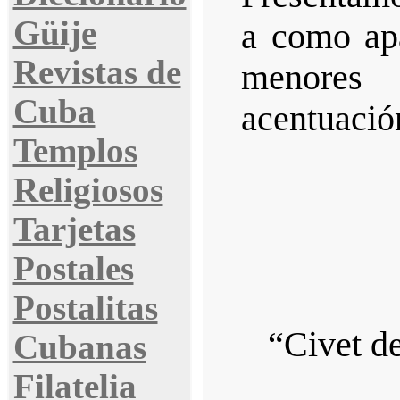
Güije
a como apa
Revistas de
menores
Cuba
acentuación
Templos
Religiosos
Tarjetas
Postales
Postalitas
“Civet d
Cubanas
Filatelia