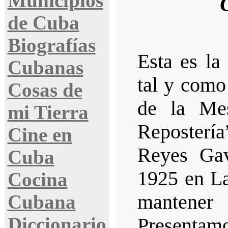
Municipios
de Cuba
Biografías
Esta es la
Cubanas
tal y como
Cosas de
de la Me
mi Tierra
Repostería
Cine en
Reyes Gav
Cuba
1925 en L
Cocina
mantene
Cubana
Diccionario
Presentamo