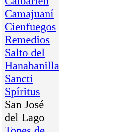
Caibarién
Camajuaní
Cienfuegos
Remedios
Salto del
Hanabanilla
Sancti
Spíritus
San José
del Lago
Topes de