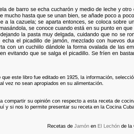
ela de barro se echa cucharón y medio de leche y otro 
 mucho hasta que se unan bien, se añade poco a poco har
 a la cazuela; se aparta entonces, se coloca sobre una
amasándola, se conoce cuando está en su punto en que
o dejando la pasta muy delgada, cuidando que no se r
 echa el picadillo de jamón, mezclado con huevos duro
ta con un cuchiilo dándole la forma ovalada de las e
ien evitando que se salga el picadillo. Se fríen en bas
que este libro fue editado en 1925, la información, selecci
tal vez no sean apropiados en su alimentación.
ea compartir su opinión con respecto a esta receta de coc
í y si nos lo permite presentar su receta en la Cocina Cub
Recetas de
Jamón
en
El Lechón
de la