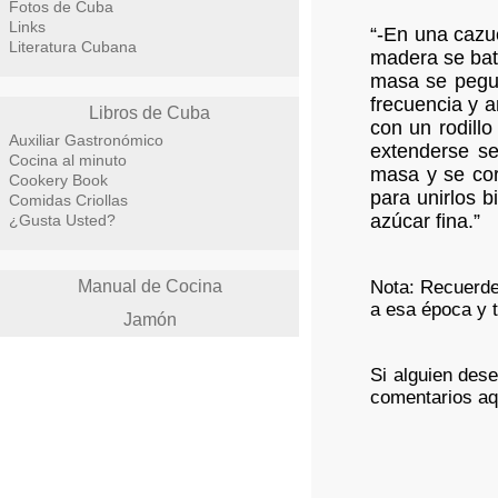
Fotos de Cuba
Links
“-En una cazu
Literatura Cubana
madera se bate
masa se pegue
frecuencia y 
Libros de Cuba
con un rodill
Auxiliar Gastronómico
extenderse se
Cocina al minuto
masa y se cor
Cookery Book
para unirlos b
Comidas Criollas
azúcar fina.”
¿Gusta Usted?
Manual de Cocina
Nota: Recuerde 
a esa época y 
Jamón
Si alguien des
comentarios aqu