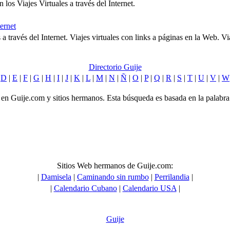
los Viajes Virtuales a través del Internet.
ternet
 a través del Internet. Viajes virtuales con links a páginas en la Web. V
Directorio Guije
|
D
|
E
|
F
|
G
|
H
|
I
|
J
|
K
|
L
|
M
|
N
|
Ñ
|
O
|
P
|
Q
|
R
|
S
|
T
|
U
|
V
|
W
as en Guije.com y sitios hermanos. Esta búsqueda es basada en la palabra
Sitios Web hermanos de Guije.com:
|
Damisela
|
Caminando sin rumbo
|
Perrilandia
|
|
Calendario Cubano
|
Calendario USA
|
Guije