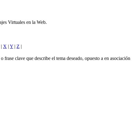
iajes Virtuales en la Web.
|
X
|
Y
|
Z
|
 o frase clave que describe el tema deseado, opuesto a en asociación