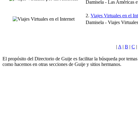
Damisela - Las Américas en 
2.
Viajes Virtuales en el In
Damisela - Viajes Virtuales
|
A
|
B
|
C
El propósito del Directorio de Guije es facilitar la búsqueda por tem
como hacemos en otras secciones de Guije y sitios hermanos.