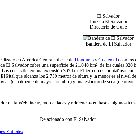
El Salvador
Links a El Salvador
Directorio de Guije
Bandera de El Salvador
calizado en América Central, al este de
Honduras
y
Guatemala
con los c
io de El Salvador cubre una superficie de 21,040 km², de los cuales 32
as costas tienen una extensión 307 km. El terreno es montañoso con estr
El Pital que alcanza los 2,730 metros de altura y la menor es el nivel d
luvias (usualmente de mayo a octubre) y una estación de seca (de noviemb
dor en la Web, incluyendo enlaces y referencias en base a algunos temas
Relacionado con El Salvador
es Virtuales