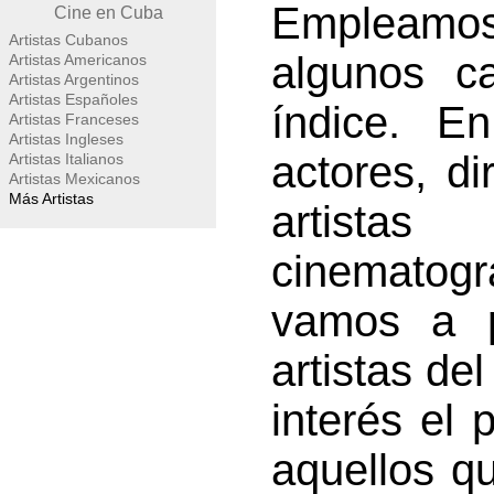
Empleamo
Cine en Cuba
Artistas Cubanos
algunos ca
Artistas Americanos
Artistas Argentinos
Artistas Españoles
índice. En
Artistas Franceses
Artistas Ingleses
actores, di
Artistas Italianos
Artistas Mexicanos
Más Artistas
artistas
cinematog
vamos a p
artistas de
interés el 
aquellos q