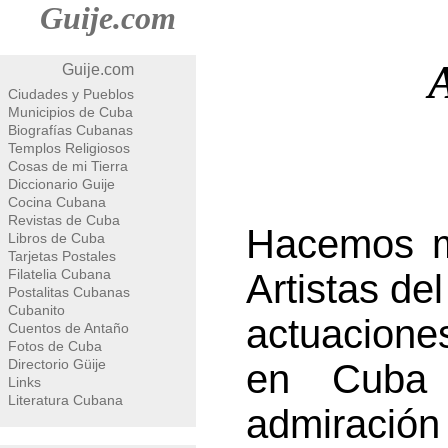
Guije.com
A
Guije.com
Ciudades y Pueblos
Municipios de Cuba
Biografías Cubanas
Templos Religiosos
Cosas de mi Tierra
Diccionario Guije
Cocina Cubana
Revistas de Cuba
Hacemos m
Libros de Cuba
Tarjetas Postales
Filatelia Cubana
Artistas de
Postalitas Cubanas
Cubanito
actuacione
Cuentos de Antaño
Fotos de Cuba
Directorio Güije
en Cuba 
Links
Literatura Cubana
admiraci