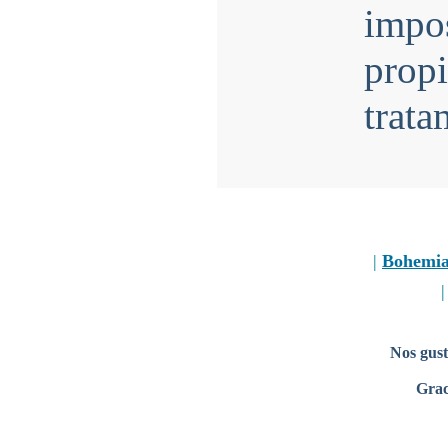
impo
prop
trata
|
Bohemi
Nos gust
Grac