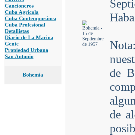
Sep
Cancioneros
Cuba Agrícola
Haba
Cuba Contemporánea
Cuba Profesional
Detallistas
Diario de La Marina
Not
Gente
Propiedad Urbana
nues
San Antonio
de B
Bohemia
comp
algun
de al
posib