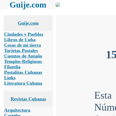
Guije.com
Guije.com
Ciudades y Pueblos
Libros de Cuba
Cosas de mi tierra
Tarjetas Postales
15
Cuentos de Antaño
Templos Religiosos
Filatelia
Postalitas Cubanas
Links
Literatura Cubana
Esta
Revistas Cubanas
Núme
Arquitectura
Carteles