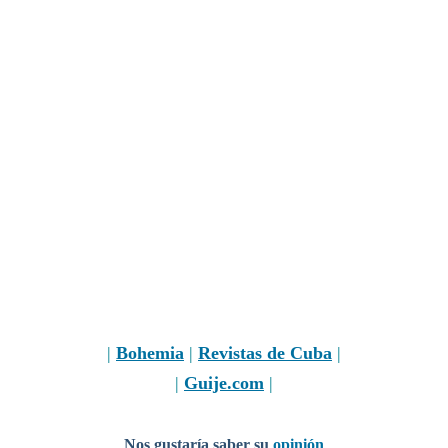
|
Bohemia
|
Revistas de Cuba
|
|
Guije.com
|
Nos gustaría saber su
opinión