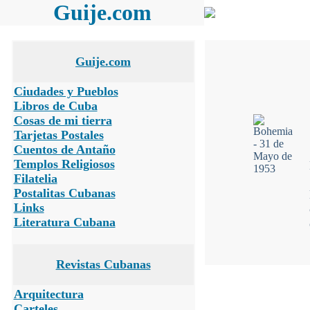
Guije.com
Guije.com
Ciudades y Pueblos
Libros de Cuba
Cosas de mi tierra
Tarjetas Postales
Cuentos de Antaño
Templos Religiosos
Filatelia
Postalitas Cubanas
Links
Literatura Cubana
Revistas Cubanas
Arquitectura
Carteles