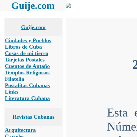
Guije.com
Guije.com
Ciudades y Pueblos
Libros de Cuba
Cosas de mi tierra
Tarjetas Postales
Cuentos de Antaño
Templos Religiosos
Filatelia
Postalitas Cubanas
Links
Literatura Cubana
Esta 
Revistas Cubanas
Núme
Arquitectura
Carteles