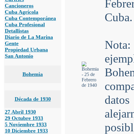
Febre
Cancioneros
Cuba Agrícola
Cuba.
Cuba Contemporánea
Cuba Profesional
Detallistas
Diario de La Marina
Nota:
Gente
Propiedad Urbana
ejem
San Antonio
Bohe
Bohemia
compar
datos
Década de 1930
aleja
27 Abril 1930
29 Octubre 1933
posibl
5 Noviembre 1933
10 Diciembre 1933