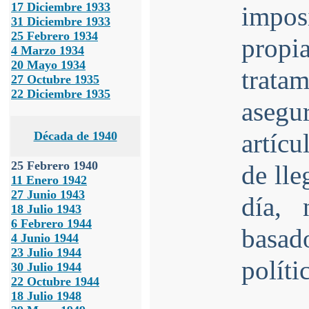
17 Diciembre 1933
impos
31 Diciembre 1933
25 Febrero 1934
propi
4 Marzo 1934
20 Mayo 1934
tratam
27 Octubre 1935
22 Diciembre 1935
asegu
artícu
Década de 1940
25 Febrero 1940
de lle
11 Enero 1942
27 Junio 1943
día, 
18 Julio 1943
6 Febrero 1944
basad
4 Junio 1944
23 Julio 1944
políti
30 Julio 1944
22 Octubre 1944
18 Julio 1948