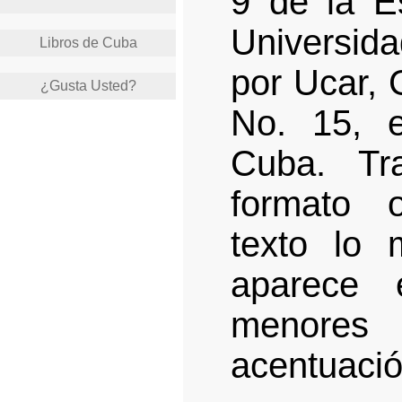
9 de la E
Universid
Libros de Cuba
por Ucar, 
¿Gusta Usted?
No. 15, 
Cuba. Tr
formato o
texto lo 
aparece 
menores 
acentuació