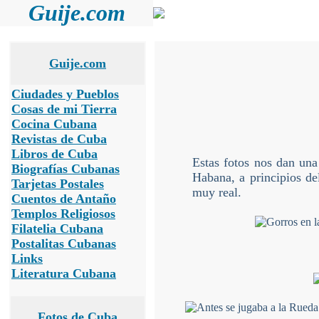
Guije.com
Guije.com
Ciudades y Pueblos
Cosas de mi Tierra
Cocina Cubana
Revistas de Cuba
Libros de Cuba
Estas fotos nos dan un
Biografías Cubanas
Habana, a principios de
Tarjetas Postales
muy real.
Cuentos de Antaño
Templos Religiosos
Filatelia Cubana
Postalitas Cubanas
Links
Literatura Cubana
Fotos de Cuba