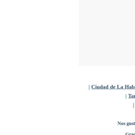
|
Ciudad de La Hab
|
Tar
Nos gust
Grac