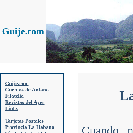
Guije.com
Guije.com
Cuentos de Antaño
La
Filatelia
Revistas del Ayer
Links
Tarjetas Postales
Cuando n
Provincia La Habana